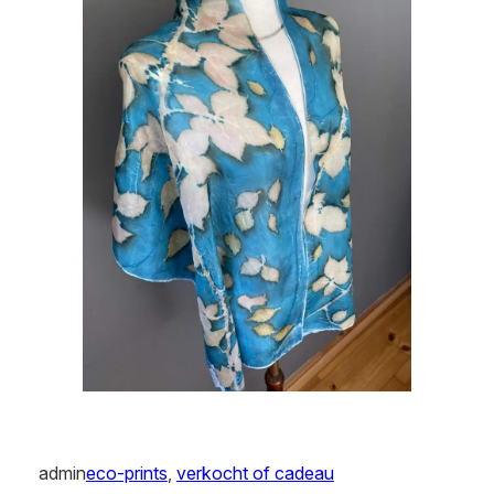
admin
eco-prints
, 
verkocht of cadeau