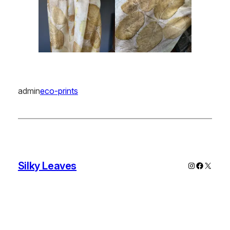
admin
eco-prints
Silky Leaves
Instagram
Faceboo
X