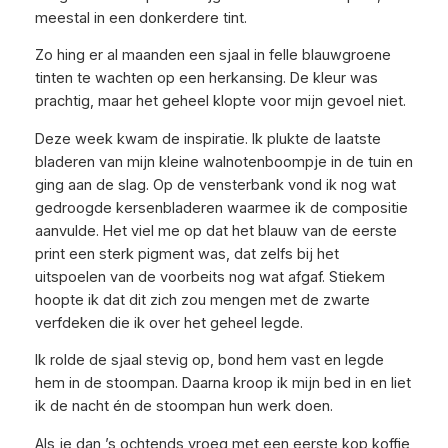
meestal in een donkerdere tint.
Zo hing er al maanden een sjaal in felle blauwgroene
tinten te wachten op een herkansing. De kleur was
prachtig, maar het geheel klopte voor mijn gevoel niet.
Deze week kwam de inspiratie. Ik plukte de laatste
bladeren van mijn kleine walnotenboompje in de tuin en
ging aan de slag. Op de vensterbank vond ik nog wat
gedroogde kersenbladeren waarmee ik de compositie
aanvulde. Het viel me op dat het blauw van de eerste
print een sterk pigment was, dat zelfs bij het
uitspoelen van de voorbeits nog wat afgaf. Stiekem
hoopte ik dat dit zich zou mengen met de zwarte
verfdeken die ik over het geheel legde.
Ik rolde de sjaal stevig op, bond hem vast en legde
hem in de stoompan. Daarna kroop ik mijn bed in en liet
ik de nacht én de stoompan hun werk doen.
Als je dan ’s ochtends vroeg met een eerste kop koffie