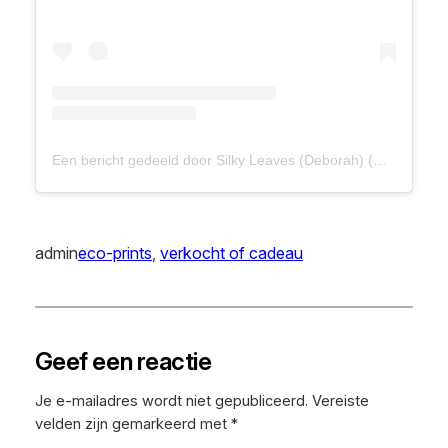
Een bericht gedeeld door Silky Leaves (Deborah) (@silkyleaves)
admin
eco-prints
, 
verkocht of cadeau
Geef een reactie
Je e-mailadres wordt niet gepubliceerd.
Vereiste
velden zijn gemarkeerd met
*