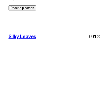
Silky Leaves
Instagram
Faceboo
X