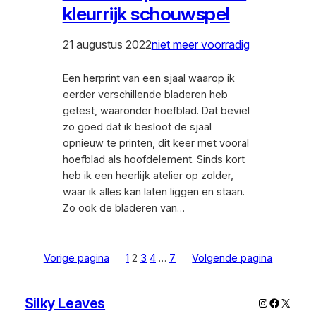
kleurrijk schouwspel
21 augustus 2022
niet meer voorradig
Een herprint van een sjaal waarop ik
eerder verschillende bladeren heb
getest, waaronder hoefblad. Dat beviel
zo goed dat ik besloot de sjaal
opnieuw te printen, dit keer met vooral
hoefblad als hoofdelement. Sinds kort
heb ik een heerlijk atelier op zolder,
waar ik alles kan laten liggen en staan.
Zo ook de bladeren van…
Vorige pagina
1
2
3
4
…
7
Volgende pagina
Silky Leaves
Instagram
Faceboo
X